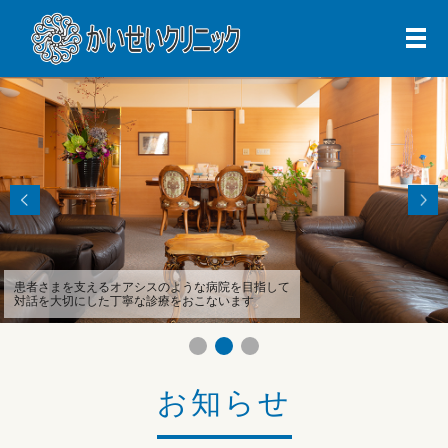
メ
患者さまを支えるオアシスのような病院を目指して
対話を大切にした丁寧な診療をおこないます
お知らせ