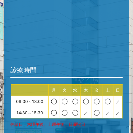
診療時間
月
火
水
木
金
土
日
09:00～13:00
◯
◯
◯
◯
◯
◯
／
14:30～18:30
◯
◯
◯
／
◯
／
／
休診日：木曜午後、土曜午後、日曜祝日