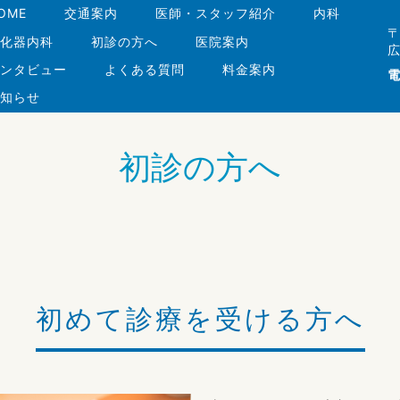
OME
交通案内
医師・スタッフ紹介
内科
〒
化器内科
初診の方へ
医院案内
広
ンタビュー
よくある質問
料金案内
電
知らせ
初診の方へ
初めて診療を受ける方へ