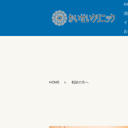
H
消
イ
お
HOME
初診の方へ