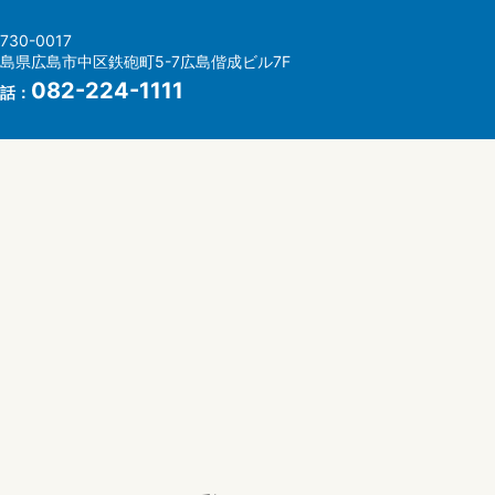
730-0017
島県広島市中区鉄砲町5-7広島偕成ビル7F
082-224-1111
話：